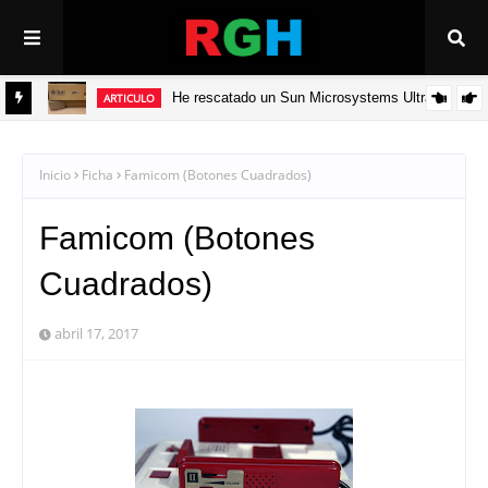
He rescatado un Sun Microsystems Ultra 5
ARTICULO
ADV
Inicio
Ficha
Famicom (Botones Cuadrados)
Famicom (Botones
Cuadrados)
abril 17, 2017