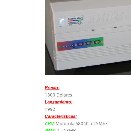
Precio:
1800 Dolares
Lanzamiento:
1992
Características:
CPU:
Motorola 68040 a 25Mhz
RAM:
2 a 18MB