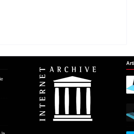
Art
ie
 la