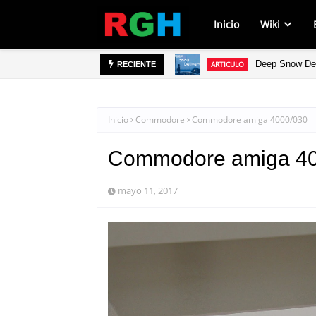
Inicio
Wiki
Deep Snow Deli
ARTICULO
RECIENTE
Inicio
Commodore
Commodore amiga 4000/030
Commodore amiga 40
mayo 11, 2017