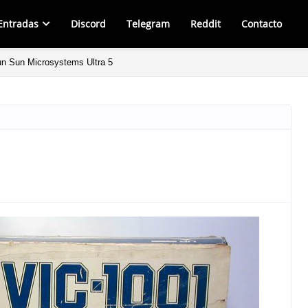
Entradas
Discord
Telegram
Reddit
Contacto
un Sun Microsystems Ultra 5
very: Un juego indie con mucho potencial