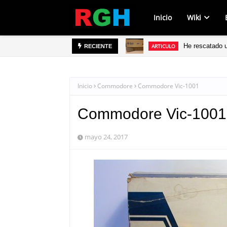
Inicio
Wiki
He rescatado 
ARTICULO
RECIENTE
Deep Snow Deli
ARTICULO
Inicio
Commodore
Commodore Vic-1001
Commodore Vic-1001
mayo 24, 2017