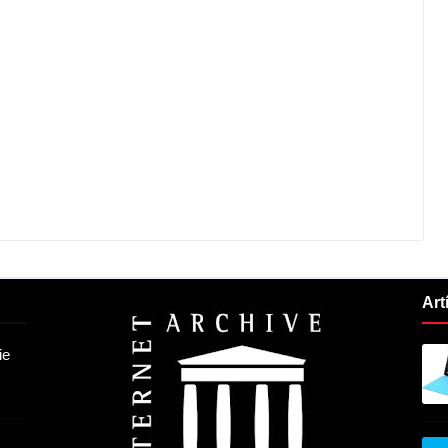
Art
ie