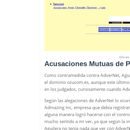
Ozu.es,
Acusaciones Mutuas de P
Como contramedida contra AdverNet, Aguile
el dominio ozucom.es, aunque este último n
en los judgados, curiosamente cuando Adve
Según las alegaciones de AdverNet lo ocur
Admazing Inc, empresa que debía registrar
alguna manera logró hacerse con el control
mucho sentido a mi ver, ya que según la i
Aguilera no tenía nada que ver con AdverNe