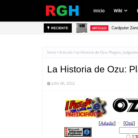
Inicio
Wiki
Cardputer Zero
ARTICULO
He rescatado 
RECIENTE
ARTICULO
Inicio
Articulo
La Historia de Ozu: Plagios, Judgad
La Historia de Ozu: 
julio 06, 2022