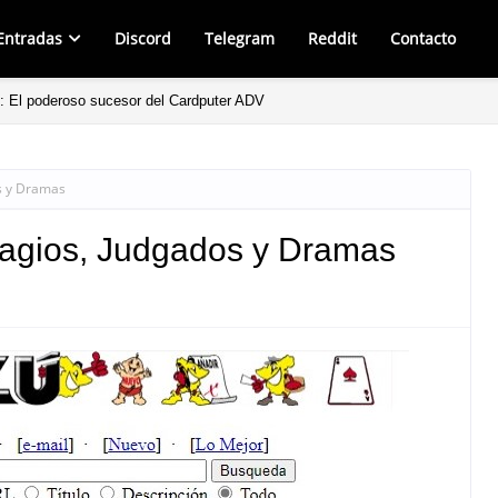
Entradas
Discord
Telegram
Reddit
Contacto
: El poderoso sucesor del Cardputer ADV
un Sun Microsystems Ultra 5
os y Dramas
Plagios, Judgados y Dramas