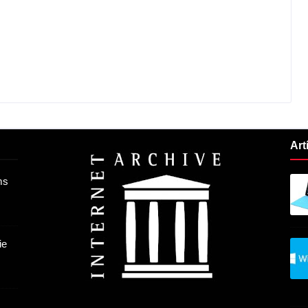
Art
ms
ie