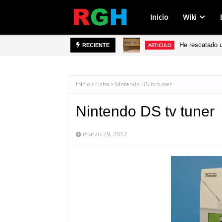
Inicio
Wiki
He rescatado 
ARTICULO
RECIENTE
Inicio
Ficha
Nintendo DS tv tuner
Nintendo DS tv tuner
marzo 29, 2017