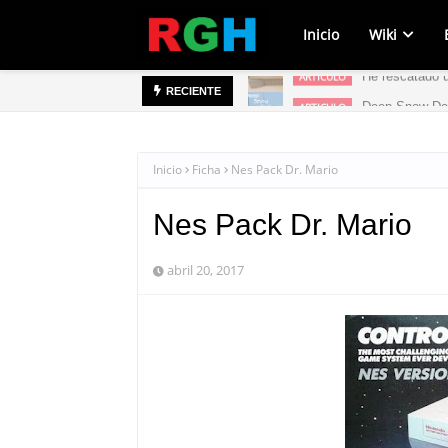
Inicio
Wiki
He rescatado 
ARTICULO
RECIENTE
Deep Snow Deli
ARTICULO
Inicio
Ficha
Nes Pack Dr. Mario
Nes Pack Dr. Mario
abril 20, 2017