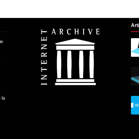
Art
ie
 la