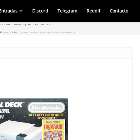
Entradas
Discord
Telegram
Reddit
Contacto
un Sun Microsystems Ultra 5
very: Un juego indie con mucho potencial