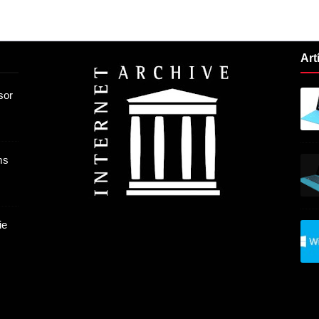
Art
sor
ms
ie