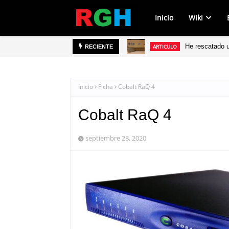
Inicio
Wiki
He rescatado 
ARTICULO
RECIENTE
Inicio
Ficha
Cobalt RaQ 4
Cobalt RaQ 4
septiembre 28, 2020