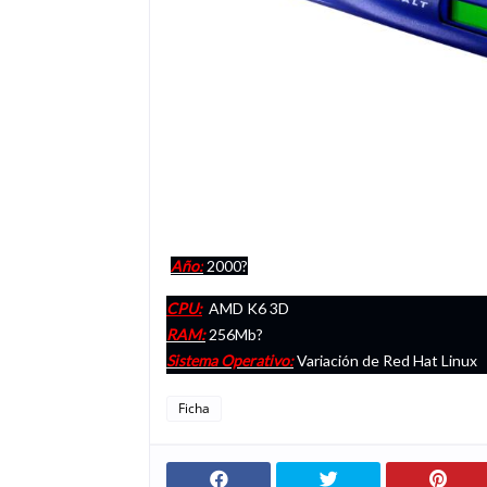
Año:
2000?
CPU:
AMD K6 3D
RAM:
256Mb?
Sistema Operativo:
Variación de Red Hat Linux
Ficha