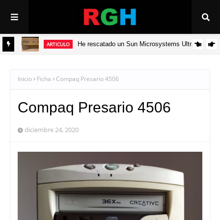
He rescatado un Sun Microsystems Ultra 5
ARTICULO
ADV
Inicio
Ficha
Compaq Presario 4506
Compaq Presario 4506
diciembre 24, 2020